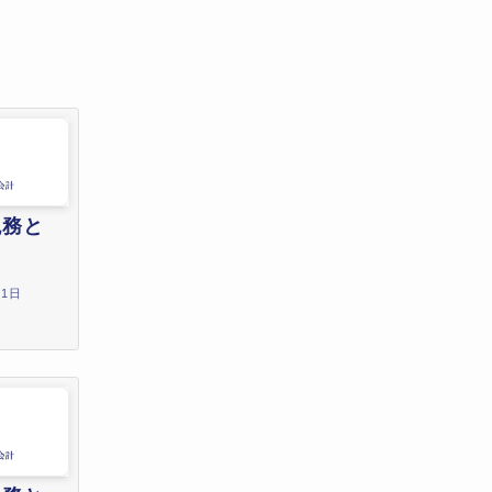
税務と
月1日