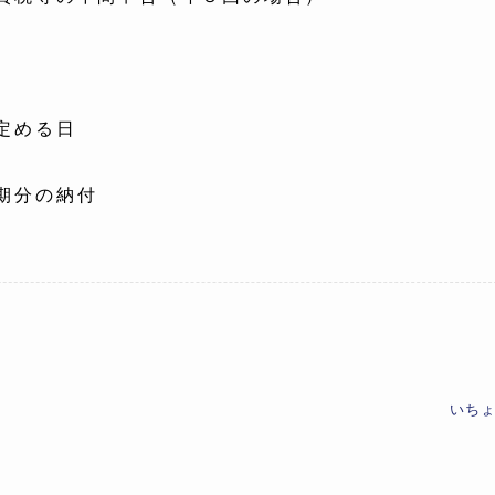
定める日
期分の納付
いち