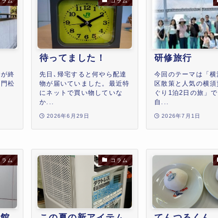
コラム
コラム
待ってました！
研修旅行
除が終
先日､帰宅すると何やら配達
今回のテーマは「横
と門松
物が届いていました。最近特
区散策と人気の横須
を
にネットで買い物していな
ぐり1泊2日の旅」
か...
自...
2026年6月29日
2026年7月1日
コラム
コラム
物館
この夏の新アイテム
てんつるくん