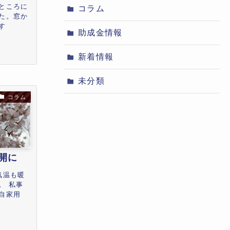
ところに
コラム
た。窓か
す
助成金情報
新着情報
未分類
コラム
開に
気温も暖
。 私事
自家用