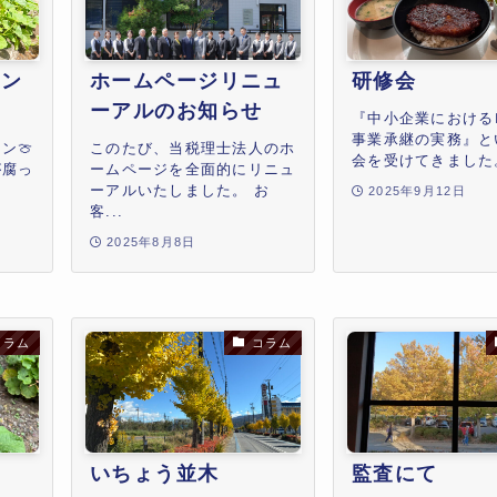
ロン
ホームページリニュ
研修会
ーアルのお知らせ
『中小企業における
事業承継の実務』と
ン🍈
このたび、当税理士法人のホ
会を受けてきました。
が腐っ
ームページを全面的にリニュ
ーアルいたしました。 お
2025年9月12日
客...
2025年8月8日
コラム
コラム
いちょう並木
監査にて