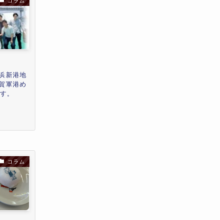
コラム
浜新港地
賀軍港め
です。
コラム