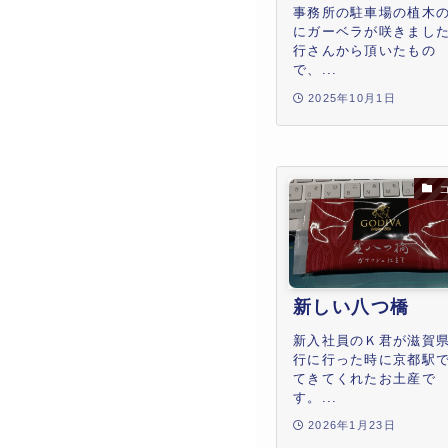
事務所の駐車場の植木
にガーベラが咲きまし
行さんから頂いたもの
で、...
2025年10月1日
新しい八つ橋
新入社員のＫ君が滋賀
行に行った時に京都駅
てきてくれたお土産で
す。...
2026年1月23日