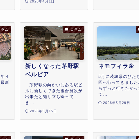
2026年4月1日
コラム
コラム
新しくなった茅野駅
ネモフィラ🌼
ベルビア
が年４
5月に茨城県のひた
、最新
園へ行ってきました
茅野駅の向かいにある駅ビ
？
らずっと行きたかっ
ルに新しくできた複合施設が
で...
出来たと知り立ち寄って
き...
2026年5月29日
2026年5月15日