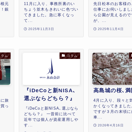
の根元
11月に入り、事務所裏のい
先日松本のお客様の
た！銀
ちょう並木もきれいに色づい
仕事にお伺いしまし
てきました。急に寒くなっ
ら公園が見えるので
て...
が、...
2025年11月3日
2025年11月4日
コラム
コラム
『iDeCoと新NISA､
高島城の桜､満
選ぶならどちら？』
県に旅
4月に入り、段々と
で買っ
かくなってきました
『iDeCoと新NISA､選ぶなら
ですが３月の末頃に
どちら？』 一昔前に比べて
車...
近年では個人が資産運用しや
す...
2026年4月16日