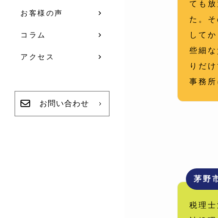
ても放
お客様の声
た。そ
してか
コラム
些細な
アクセス
りだけ
事務所
お問い合わせ
茅野
税理士