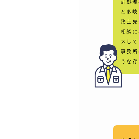
計処理
ど多岐
務士先
相談に
スして
事務所
うな存