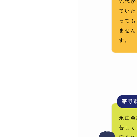
先代か
ていた
っても
ません
す。
茅野
永由会
苦しく